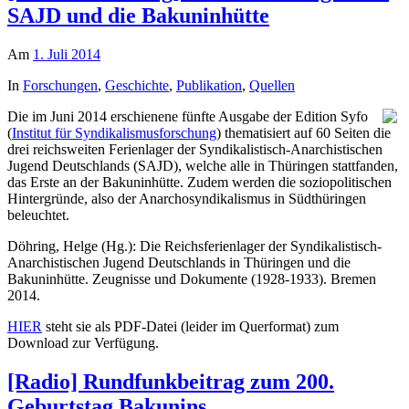
SAJD und die Bakuninhütte
Am
1. Juli 2014
In
Forschungen
,
Geschichte
,
Publikation
,
Quellen
Die im Juni 2014 erschienene fünfte Ausgabe der Edition Syfo
(
Institut für Syndikalismusforschung
) thematisiert auf 60 Seiten die
drei reichsweiten Ferienlager der Syndikalistisch-Anarchistischen
Jugend Deutschlands (SAJD), welche alle in Thüringen stattfanden,
das Erste an der Bakuninhütte. Zudem werden die soziopolitischen
Hintergründe, also der Anarchosyndikalismus in Südthüringen
beleuchtet.
Döhring, Helge (Hg.): Die Reichsferienlager der Syndikalistisch-
Anarchistischen Jugend Deutschlands in Thüringen und die
Bakuninhütte. Zeugnisse und Dokumente (1928-1933). Bremen
2014.
HIER
steht sie als PDF-Datei (leider im Querformat) zum
Download zur Verfügung.
[Radio] Rundfunkbeitrag zum 200.
Geburtstag Bakunins