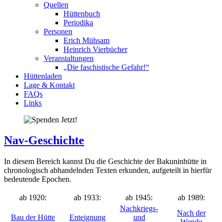
Quellen
Hüttenbuch
Periodika
Personen
Erich Mühsam
Heinrich Vierbücher
Veranstaltungen
„Die faschistische Gefahr!“
Hüttenladen
Lage & Kontakt
FAQs
Links
Nav-Geschichte
In diesem Bereich kannst Du die Geschichte der Bakuninhütte in
chronologisch abhandelnden Texten erkunden, aufgeteilt in hierfür
bedeutende Epochen.
ab 1920:
ab 1933:
ab 1945:
ab 1989:
Nachkriegs-
Nach der
Bau der Hütte
Enteignung
und
Wende