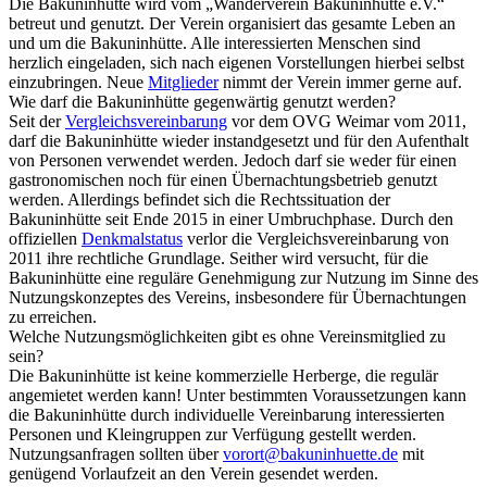
Die Bakuninhütte wird vom „Wanderverein Bakuninhütte e.V.“
betreut und genutzt. Der Verein organisiert das gesamte Leben an
und um die Bakuninhütte. Alle interessierten Menschen sind
herzlich eingeladen, sich nach eigenen Vorstellungen hierbei selbst
einzubringen. Neue
Mitglieder
nimmt der Verein immer gerne auf.
Wie darf die Bakuninhütte gegenwärtig genutzt werden?
Seit der
Vergleichsvereinbarung
vor dem OVG Weimar vom 2011,
darf die Bakuninhütte wieder instandgesetzt und für den Aufenthalt
von Personen verwendet werden. Jedoch darf sie weder für einen
gastronomischen noch für einen Übernachtungsbetrieb genutzt
werden. Allerdings befindet sich die Rechtssituation der
Bakuninhütte seit Ende 2015 in einer Umbruchphase. Durch den
offiziellen
Denkmalstatus
verlor die Vergleichsvereinbarung von
2011 ihre rechtliche Grundlage. Seither wird versucht, für die
Bakuninhütte eine reguläre Genehmigung zur Nutzung im Sinne des
Nutzungskonzeptes des Vereins, insbesondere für Übernachtungen
zu erreichen.
Welche Nutzungsmöglichkeiten gibt es ohne Vereinsmitglied zu
sein?
Die Bakuninhütte ist keine kommerzielle Herberge, die regulär
angemietet werden kann! Unter bestimmten Voraussetzungen kann
die Bakuninhütte durch individuelle Vereinbarung interessierten
Personen und Kleingruppen zur Verfügung gestellt werden.
Nutzungsanfragen sollten über
vorort@bakuninhuette.de
mit
genügend Vorlaufzeit an den Verein gesendet werden.