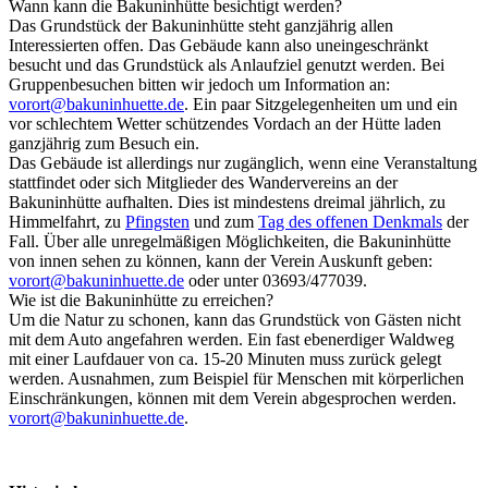
Wann kann die Bakuninhütte besichtigt werden?
Das Grundstück der Bakuninhütte steht ganzjährig allen
Interessierten offen. Das Gebäude kann also uneingeschränkt
besucht und das Grundstück als Anlaufziel genutzt werden. Bei
Gruppenbesuchen bitten wir jedoch um Information an:
vorort@bakuninhuette.de
. Ein paar Sitzgelegenheiten um und ein
vor schlechtem Wetter schützendes Vordach an der Hütte laden
ganzjährig zum Besuch ein.
Das Gebäude ist allerdings nur zugänglich, wenn eine Veranstaltung
stattfindet oder sich Mitglieder des Wandervereins an der
Bakuninhütte aufhalten. Dies ist mindestens dreimal jährlich, zu
Himmelfahrt, zu
Pfingsten
und zum
Tag des offenen Denkmals
der
Fall. Über alle unregelmäßigen Möglichkeiten, die Bakuninhütte
von innen sehen zu können, kann der Verein Auskunft geben:
vorort@bakuninhuette.de
oder unter 03693/477039.
Wie ist die Bakuninhütte zu erreichen?
Um die Natur zu schonen, kann das Grundstück von Gästen nicht
mit dem Auto angefahren werden. Ein fast ebenerdiger Waldweg
mit einer Laufdauer von ca. 15-20 Minuten muss zurück gelegt
werden. Ausnahmen, zum Beispiel für Menschen mit körperlichen
Einschränkungen, können mit dem Verein abgesprochen werden.
vorort@bakuninhuette.de
.