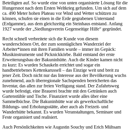
Beteiligten auf. So wurde eine von unten organisierte Lösung für die
Hungersnot nach dem Ersten Weltkrieg gefunden. Um sich auf dem
ca. 490 Meter hohen Plateau vor Wind und Wetter schützen zu
können, schufen sie einen in die Erde gegrabenen Unterstand
(Erdgamme), aus dem gleichzeitig ein Steinhaus entstand. Anfang
1927 wurde der „Siedlungsverein Gegenseitige Hilfe“ gegründet.
Recht schnell verbreitete sich die Kunde von diesem
wunderschönen Ort, der zum sonntäglichen Wanderziel der
Arbeiter*innen mit ihren Familien wurde – immer im Gepäck:
Musikinstrumente und Picknickkörbe. Bald entstand der erste
Erweiterungsbau der Bakuninhütte. Auch die Kinder kamen nicht
zu kurz: Es wurden Schaukeln errichtet und sogar ein
handbetriebenes Kettenkarussell – das Einzige weit und breit zu
jener Zeit. Doch nicht nur das Interesse aus der Bevölkerung wuchs
zunehmend, auch überregionale Sachspenden bereicherten das
Inventar, das allen zur freien Verfügung stand. Der Zufahrtsweg
wurde befestigt, eine Brauerei brachte mit den Getränken auch
Gartenstühle und Tische. Finanziert wurde alles über eine
Sammelbüchse. Die Bakuninhütte war als gewerkschaftliche
Bildungs- und Erholungsstätte, aber auch als Freizeit- und
Wanderhütte bekannt. Es wurden Veranstaltungen, Seminare und
Feste organisiert und realisiert.
Auch Persönlichkeiten wie Augustin Souchy und Erich Mühsam