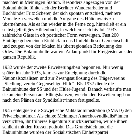
machten in Meiningen Station. Besonders angezogen von der
Bakuninhütte fühlte sich der Berliner Wanderarbeiter und
Buchbinder Fritz Scherer, der sich spontan entschied, mehrere
Monate zu verweilen und die Aufgabe des Hüttenwarts zu
übernehmen. Als es ihn wieder in die Ferne zog, hinterließ er ein
selbst gefertigtes Hüttenbuch, in welchem sich bis Juli 1933
zahlreiche Gäste in oft poetischer Form verewigten. Fast 200
Einträge geben einen Einblick in das Umfeld dieser Gemeinschaft
und zeugen von der lokalen bis überregionalen Bedeutung des
Ortes. Die Bakuninhütte war ein Anlaufpunkt für Freigeister aus der
ganzen Republik.
1932 wurde der zweite Erweiterungsbau begonnen. Nur wenig
später, im Jahr 1933, kam es zur Enteignung durch die
Nationalsozialisten und zur Zwangsauflösung des Trägervereins
„Siedlungsverein Gegenseitige Hilfe“. Bis 1937 diente die
Bakuninhütte der SS und der Hitler-Jugend. Danach verkaufte man
sie an eine Person aus Ellingshausen, welche den Erweiterungsbau
nach den Plänen der Syndikalist*innen fertigstellte.
1945 enteignete die Sowjetische Militäradministration (SMAD) den
Privateigentümer. Als einige Meininger Anarchosyndikalist*innen
versuchten, ihr früheres Eigentum zurückzuerhalten, wurde ihnen
schlicht mit den Russen gedroht. Das Grundstück und die
Bakuninhütte wurden der Sozialistischen Einheitspartei