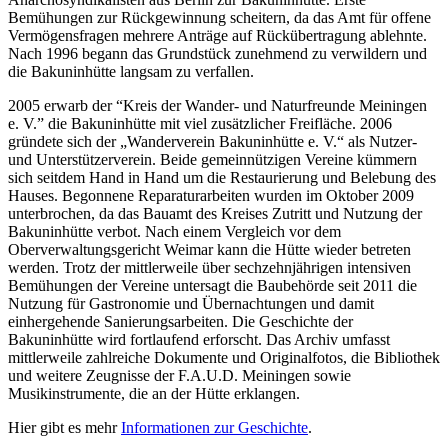
Bemühungen zur Rückgewinnung scheitern, da das Amt für offene
Vermögensfragen mehrere Anträge auf Rückübertragung ablehnte.
Nach 1996 begann das Grundstück zunehmend zu verwildern und
die Bakuninhütte langsam zu verfallen.
2005 erwarb der “Kreis der Wander- und Naturfreunde Meiningen
e. V.” die Bakuninhütte mit viel zusätzlicher Freifläche. 2006
gründete sich der „Wanderverein Bakuninhütte e. V.“ als Nutzer-
und Unterstützerverein. Beide gemeinnützigen Vereine kümmern
sich seitdem Hand in Hand um die Restaurierung und Belebung des
Hauses. Begonnene Reparaturarbeiten wurden im Oktober 2009
unterbrochen, da das Bauamt des Kreises Zutritt und Nutzung der
Bakuninhütte verbot. Nach einem Vergleich vor dem
Oberverwaltungsgericht Weimar kann die Hütte wieder betreten
werden. Trotz der mittlerweile über sechzehnjährigen intensiven
Bemühungen der Vereine untersagt die Baubehörde seit 2011 die
Nutzung für Gastronomie und Übernachtungen und damit
einhergehende Sanierungsarbeiten. Die Geschichte der
Bakuninhütte wird fortlaufend erforscht. Das Archiv umfasst
mittlerweile zahlreiche Dokumente und Originalfotos, die Bibliothek
und weitere Zeugnisse der F.A.U.D. Meiningen sowie
Musikinstrumente, die an der Hütte erklangen.
Hier gibt es mehr
Informationen zur Geschichte
.