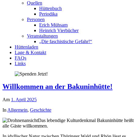
Quellen
Hüttenbuch
Periodika
Personen
Erich Mühsam
Heinrich Vierbücher
Veranstaltungen
„Die faschistische Gefahr!“
Hüttenladen
Lage & Kontakt
FAQs
Links
Willkommen an der Bakuninhütte!
Am
1. April 2025
In
Allgemein
,
Geschichte
Das lebendige Kulturdenkmal Bakuninhütte heißt
alle Gäste willkommen.
In idyllischer Natur zwischen Thüringer Wald und Rhön lässt es