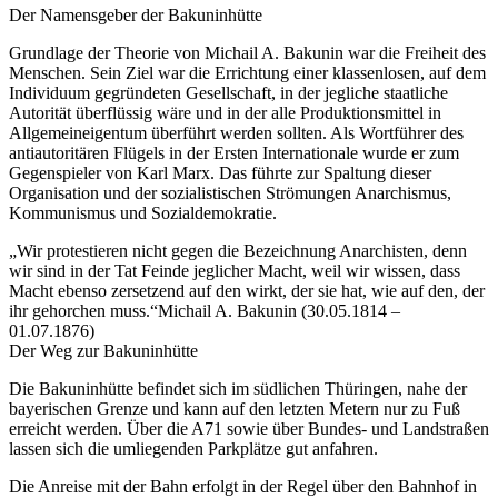
Der Namensgeber der Bakuninhütte
Grundlage der Theorie von Michail A. Bakunin war die Freiheit des
Menschen. Sein Ziel war die Errichtung einer klassenlosen, auf dem
Individuum gegründeten Gesellschaft, in der jegliche staatliche
Autorität überflüssig wäre und in der alle Produktionsmittel in
Allgemeineigentum überführt werden sollten. Als Wortführer des
antiautoritären Flügels in der Ersten Internationale wurde er zum
Gegenspieler von Karl Marx. Das führte zur Spaltung dieser
Organisation und der sozialistischen Strömungen Anarchismus,
Kommunismus und Sozialdemokratie.
„Wir protestieren nicht gegen die Bezeichnung Anarchisten, denn
wir sind in der Tat Feinde jeglicher Macht, weil wir wissen, dass
Macht ebenso zersetzend auf den wirkt, der sie hat, wie auf den, der
ihr gehorchen muss.“
Michail A. Bakunin (30.05.1814 –
01.07.1876)
Der Weg zur Bakuninhütte
Die Bakuninhütte befindet sich im südlichen Thüringen, nahe der
bayerischen Grenze und kann auf den letzten Metern nur zu Fuß
erreicht werden. Über die A71 sowie über Bundes- und Landstraßen
lassen sich die umliegenden Parkplätze gut anfahren.
Die Anreise mit der Bahn erfolgt in der Regel über den Bahnhof in