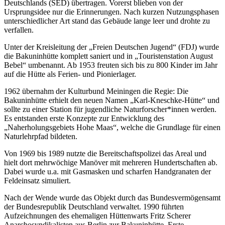
Deutschlands (SED) übertragen. Vorerst blieben von der
Ursprungsidee nur die Erinnerungen. Nach kurzen Nutzungsphasen
unterschiedlicher Art stand das Gebäude lange leer und drohte zu
verfallen.
Unter der Kreisleitung der „Freien Deutschen Jugend“ (FDJ) wurde
die Bakuninhütte komplett saniert und in „Touristenstation August
Bebel“ umbenannt. Ab 1953 freuten sich bis zu 800 Kinder im Jahr
auf die Hütte als Ferien- und Pionierlager.
1962 übernahm der Kulturbund Meiningen die Regie: Die
Bakuninhütte erhielt den neuen Namen „Karl-Kneschke-Hütte“ und
sollte zu einer Station für jugendliche Naturforscher*innen werden.
Es entstanden erste Konzepte zur Entwicklung des
„Naherholungsgebiets Hohe Maas“, welche die Grundlage für einen
Naturlehrpfad bildeten.
Von 1969 bis 1989 nutzte die Bereitschaftspolizei das Areal und
hielt dort mehrwöchige Manöver mit mehreren Hundertschaften ab.
Dabei wurde u.a. mit Gasmasken und scharfen Handgranaten der
Feldeinsatz simuliert.
Nach der Wende wurde das Objekt durch das Bundesvermögensamt
der Bundesrepublik Deutschland verwaltet. 1990 führten
Aufzeichnungen des ehemaligen Hüttenwarts Fritz Scherer
Anarchosyndikalisten aus Berlin zur Bakuninhütte. Erste