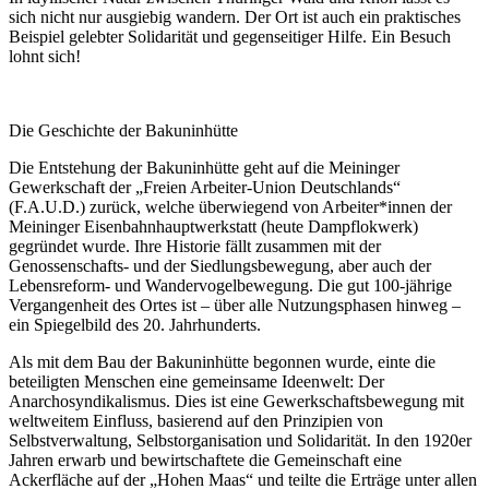
sich nicht nur ausgiebig wandern. Der Ort ist auch ein praktisches
Beispiel gelebter Solidarität und gegenseitiger Hilfe. Ein Besuch
lohnt sich!
Die Geschichte der Bakuninhütte
Die Entstehung der Bakuninhütte geht auf die Meininger
Gewerkschaft der „Freien Arbeiter-Union Deutschlands“
(F.A.U.D.) zurück, welche überwiegend von Arbeiter*innen der
Meininger Eisenbahnhauptwerkstatt (heute Dampflokwerk)
gegründet wurde. Ihre Historie fällt zusammen mit der
Genossenschafts- und der Siedlungsbewegung, aber auch der
Lebensreform- und Wandervogelbewegung. Die gut 100-jährige
Vergangenheit des Ortes ist – über alle Nutzungsphasen hinweg –
ein Spiegelbild des 20. Jahrhunderts.
Als mit dem Bau der Bakuninhütte begonnen wurde, einte die
beteiligten Menschen eine gemeinsame Ideenwelt: Der
Anarchosyndikalismus. Dies ist eine Gewerkschaftsbewegung mit
weltweitem Einfluss, basierend auf den Prinzipien von
Selbstverwaltung, Selbstorganisation und Solidarität. In den 1920er
Jahren erwarb und bewirtschaftete die Gemeinschaft eine
Ackerfläche auf der „Hohen Maas“ und teilte die Erträge unter allen